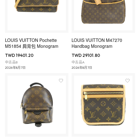
LOUIS VUITTON Pochette
LOUIS VUITTON M47270
M51854 肩背包 Monogram
Handbag Monogram
TWD 19401.20
TWD 29101.80
中古品B
中古品A
2026年8月7日
2026年8月7日