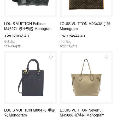
LOUIS VUITTON Eclipse
LOUIS VUITTON M23432 手袋
M46271 波士頓包 Monogram
Monogram
TWD 91036.40
TWD 24944.40
中古品A
中古品A
2026年8月7日
2026年8月7日
LOUIS VUITTON M80478 手提
LOUIS VUITTON Neverfull
包 Monogram
M45686 托特包 Monogram