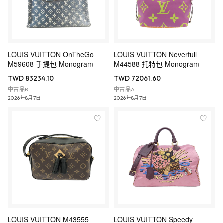
LOUIS VUITTON OnTheGo
LOUIS VUITTON Neverfull
M59608 手提包 Monogram
M44588 托特包 Monogram
TWD 83234.10
TWD 72061.60
中古品B
中古品A
2026年8月7日
2026年8月7日
LOUIS VUITTON M43555
LOUIS VUITTON Speedy