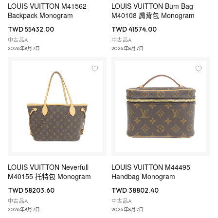
LOUIS VUITTON M41562
LOUIS VUITTON Bum Bag
Backpack Monogram
M40108 肩背包 Monogram
TWD 55432.00
TWD 41574.00
中古品A
中古品A
2026年8月7日
2026年8月7日
LOUIS VUITTON Neverfull
LOUIS VUITTON M44495
M40155 托特包 Monogram
Handbag Monogram
TWD 58203.60
TWD 38802.40
中古品A
中古品A
2026年8月7日
2026年8月7日