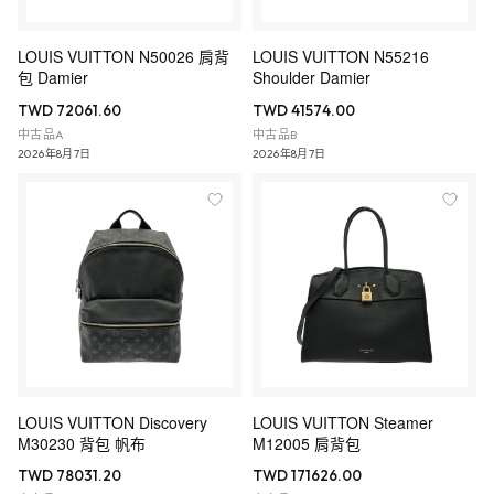
LOUIS VUITTON N50026 肩背
LOUIS VUITTON N55216
包 Damier
Shoulder Damier
TWD 72061.60
TWD 41574.00
中古品A
中古品B
2026年8月7日
2026年8月7日
LOUIS VUITTON Discovery
LOUIS VUITTON Steamer
M30230 背包 帆布
M12005 肩背包
TWD 78031.20
TWD 171626.00