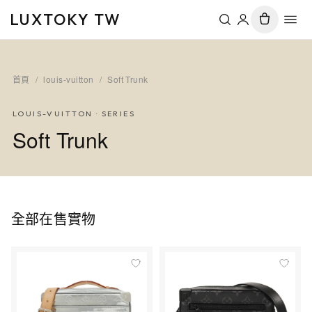
LUXTOKY TW
首頁
/
louis-vuitton
/
Soft Trunk
LOUIS-VUITTON
· SERIES
Soft Trunk
全部在售實物