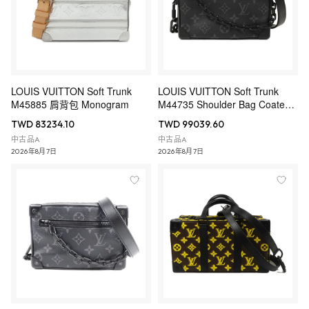
LOUIS VUITTON Soft Trunk
LOUIS VUITTON Soft Trunk
M45885 肩背包 Monogram
M44735 Shoulder Bag Coated
Canvas
TWD 83234.10
TWD 99039.60
中古品A
中古品A
2026年8月7日
2026年8月7日