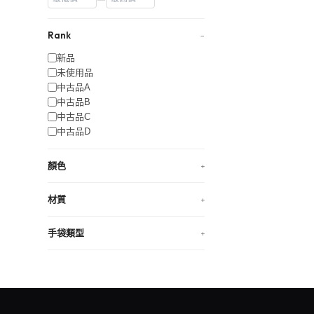
Rank
−
新品
未使用品
中古品A
中古品B
中古品C
中古品D
顏色
+
材質
+
手袋類型
+