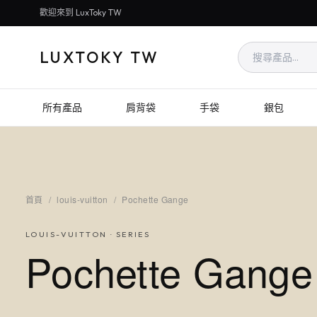
歡迎來到 LuxToky TW
LUXTOKY TW
所有產品
肩背袋
手袋
銀包
首頁
/
louis-vuitton
/
Pochette Gange
LOUIS-VUITTON
· SERIES
Pochette Gange