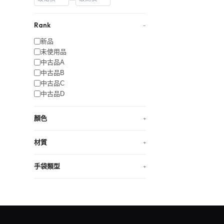
Rank
−
新品
未使用品
中古品A
中古品B
中古品C
中古品D
顏色
+
材質
+
手袋類型
+