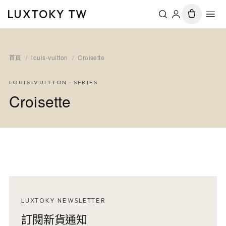
LUXTOKY TW
首頁
/
louis-vuitton
/
Croisette
LOUIS-VUITTON
· SERIES
Croisette
LUXTOKY NEWSLETTER
訂閱新貨通知