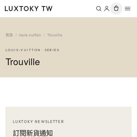
LUXTOKY TW
首頁
/
louis-vuitton
/
Trouville
LOUIS-VUITTON
· SERIES
Trouville
LUXTOKY NEWSLETTER
訂閱新貨通知