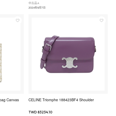
中古品A
2026年8月7日
bag Canvas
CELINE Triomphe 188423BF4 Shoulder
TWD 83234.10