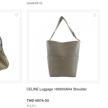
2026年8月7日
CELINE Luggage 189593AH4 Shoulder
TWD 41574.00
中古品A