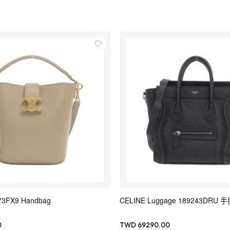
73FX9 Handbag
CELINE Luggage 189243DRU 
0
TWD 69290.00