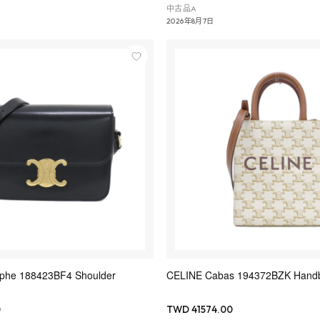
中古品A
2026年8月7日
phe 188423BF4 Shoulder
CELINE Cabas 194372BZK Hand
0
TWD 41574.00