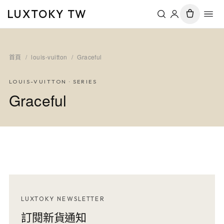
LUXTOKY TW
首頁
/
louis-vuitton
/
Graceful
LOUIS-VUITTON
· SERIES
Graceful
LUXTOKY NEWSLETTER
訂閱新貨通知