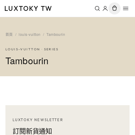
LUXTOKY TW
首頁
/
louis-vuitton
/
Tambourin
LOUIS-VUITTON
· SERIES
Tambourin
LUXTOKY NEWSLETTER
訂閱新貨通知