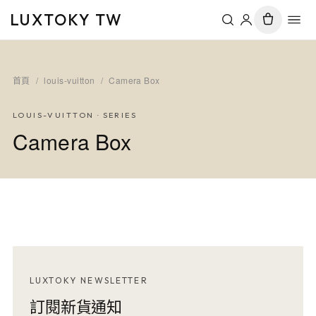
LUXTOKY TW
首頁
/
louis-vuitton
/
Camera Box
LOUIS-VUITTON
· SERIES
Camera Box
LUXTOKY NEWSLETTER
訂閱新貨通知