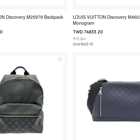
N Discovery M25979 Backpack
LOUIS VUITTON Discovery M4
Monogram
0
TWD 74833.20
中古品A
2026年8月7日