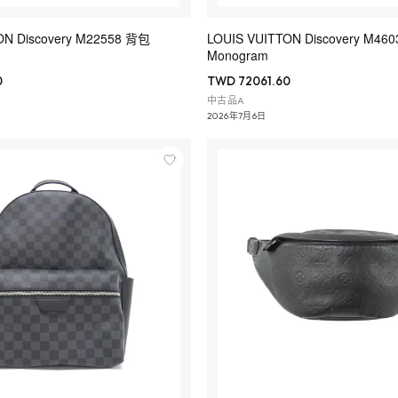
ON Discovery M22558 背包
LOUIS VUITTON Discovery M4
Monogram
0
TWD 72061.60
中古品A
2026年7月6日