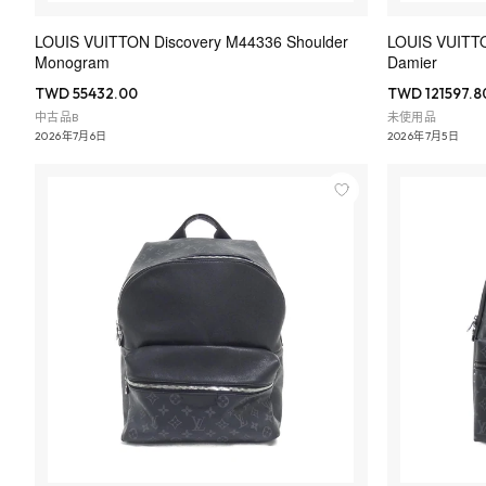
LOUIS VUITTON Discovery M44336 Shoulder
LOUIS VUITT
Monogram
Damier
TWD 55432.00
TWD 121597.8
中古品B
未使用品
2026年7月6日
2026年7月5日