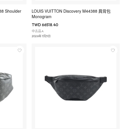
8 Shoulder
LOUIS VUITTON Discovery M44388 肩背包
Monogram
TWD 66518.40
中古品A
2026年7月3日