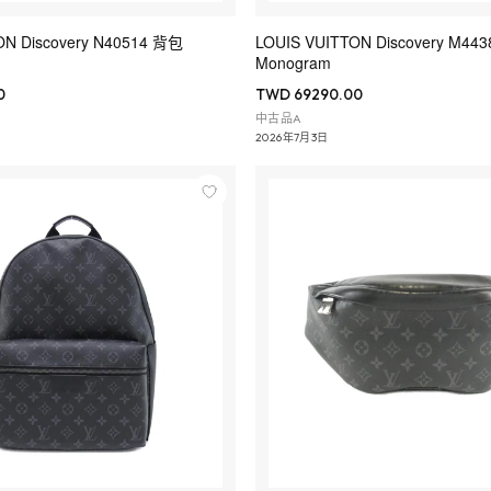
ON Discovery N40514 背包
LOUIS VUITTON Discovery M4438
Monogram
0
TWD 69290.00
中古品A
2026年7月3日