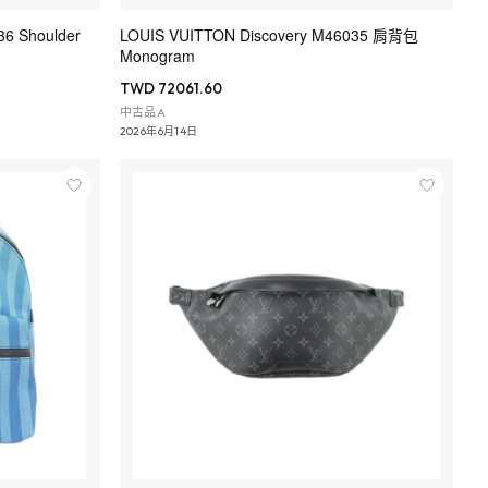
6 Shoulder
LOUIS VUITTON Discovery M46035 肩背包
Monogram
TWD 72061.60
中古品A
2026年6月14日