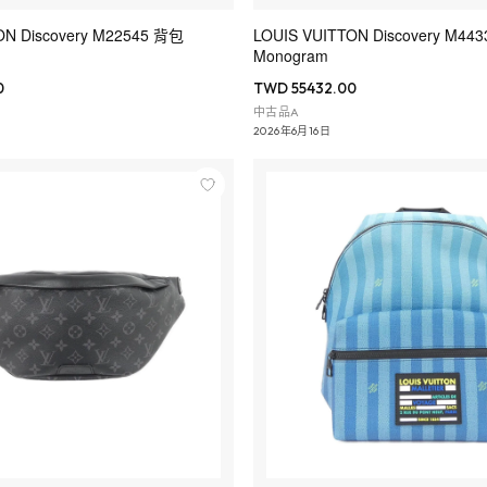
ON Discovery M22545 背包
LOUIS VUITTON Discovery M4433
Monogram
0
TWD 55432.00
中古品A
2026年6月16日