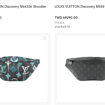
N Discovery M44336 Shoulder
LOUIS VUITTON Discovery M5
0
TWD 69290.00
中古品A
2026年6月7日