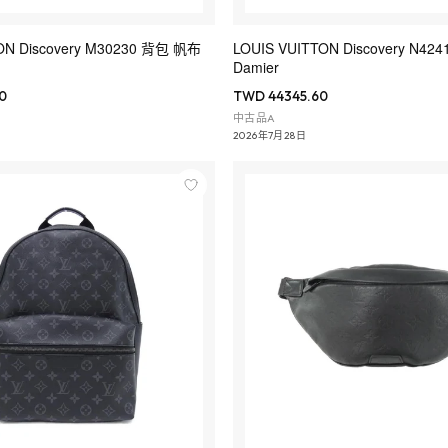
ON Discovery M30230 背包 帆布
LOUIS VUITTON Discovery N4
Damier
0
TWD 44345.60
中古品A
2026年7月28日