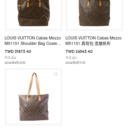
LOUIS VUITTON Cabas Mezzo
LOUIS VUITTON Cabas Mezzo
M51151 Shoulder Bag Coated
M51151 肩背包 塗層帆布
Canvas
TWD 31873.40
TWD 26543.40
中古品B
中古品C
2026年6月25日
2026年6月11日