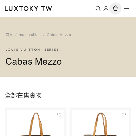
LUXTOKY TW
首頁
/
louis-vuitton
/
Cabas Mezzo
LOUIS-VUITTON
· SERIES
Cabas Mezzo
全部在售實物