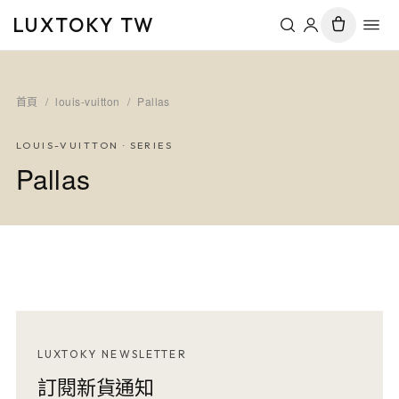
LUXTOKY TW
首頁
/
louis-vuitton
/
Pallas
LOUIS-VUITTON
· SERIES
Pallas
LUXTOKY NEWSLETTER
訂閱新貨通知