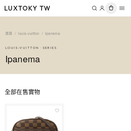
LUXTOKY TW
首頁
/
louis-vuitton
/
Ipanema
LOUIS-VUITTON
· SERIES
Ipanema
全部在售實物