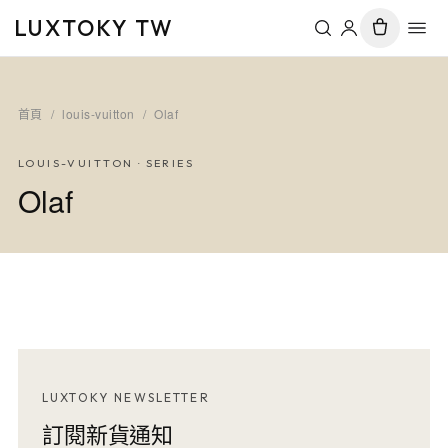
LUXTOKY TW
首頁
/
louis-vuitton
/
Olaf
LOUIS-VUITTON
· SERIES
Olaf
LUXTOKY NEWSLETTER
訂閱新貨通知