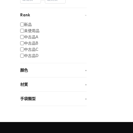
Rank
−
新品
未使用品
中古品A
中古品B
中古品C
中古品D
顏色
+
材質
+
手袋類型
+