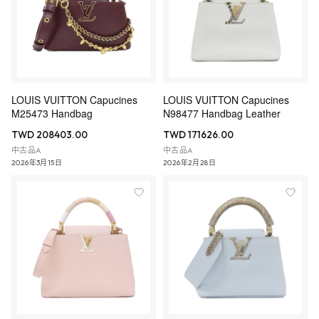
LOUIS VUITTON Capucines
LOUIS VUITTON Capucines
M25473 Handbag
N98477 Handbag Leather
TWD 208403.00
TWD 171626.00
中古品A
中古品A
2026年3月15日
2026年2月28日