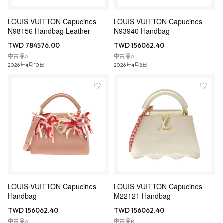
LOUIS VUITTON Capucines
LOUIS VUITTON Capucines
N98156 Handbag Leather
N93940 Handbag
TWD 784576.00
TWD 156062.40
中古品A
中古品A
2026年4月10日
2026年4月8日
LOUIS VUITTON Capucines
LOUIS VUITTON Capucines
Handbag
M22121 Handbag
TWD 156062.40
TWD 156062.40
中古品A
中古品B