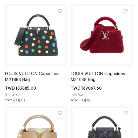
LOUIS VUITTON Capucines
LOUIS VUITTON Capucines
M21663 Bag
M21048 Bag
TWD 183885.00
TWD 169067.60
中古品A
中古品A
2026年2月1日
2026年2月1日