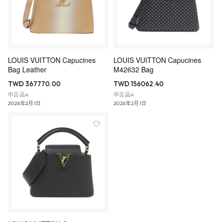
LOUIS VUITTON Capucines
LOUIS VUITTON Capucines
Bag Leather
M42632 Bag
TWD 367770.00
TWD 156062.40
中古品A
中古品A
2026年2月1日
2026年2月1日