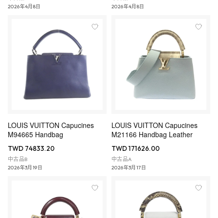
2026年4月8日
2026年4月8日
LOUIS VUITTON Capucines
LOUIS VUITTON Capucines
M94665 Handbag
M21166 Handbag Leather
TWD 74833.20
TWD 171626.00
中古品B
中古品A
2026年3月19日
2026年3月17日