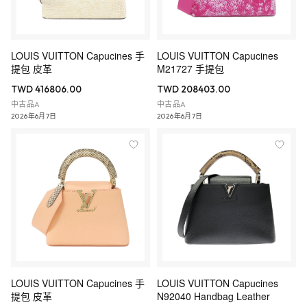
LOUIS VUITTON Capucines 手
LOUIS VUITTON Capucines
提包 皮革
M21727 手提包
TWD 416806.00
TWD 208403.00
中古品A
中古品A
2026年6月7日
2026年6月7日
LOUIS VUITTON Capucines 手
LOUIS VUITTON Capucines
提包 皮革
N92040 Handbag Leather