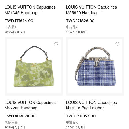
LOUIS VUITTON Capucines
LOUIS VUITTON Capucines
M21345 Handbag
M55920 Handbag
TWD 171626.00
TWD 171626.00
中古品A
中古品A
2026年2月19日
2026年2月19日
LOUIS VUITTON Capucines
LOUIS VUITTON Capucines
M27200 Handbag
N97078 Bag Leather
TWD 809094.00
TWD 130052.00
未使用品
中古品A
2026年2月15日
2026年2月1日