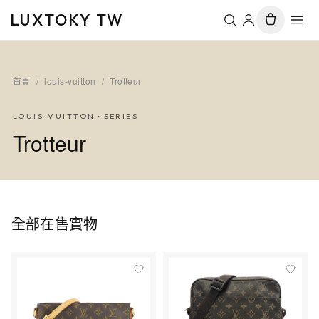
LUXTOKY TW
首頁
/
louis-vuitton
/
Trotteur
LOUIS-VUITTON
· SERIES
Trotteur
全部在售實物