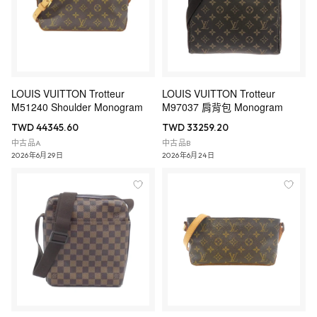
LOUIS VUITTON Trotteur
LOUIS VUITTON Trotteur
M51240 Shoulder Monogram
M97037 肩背包 Monogram
TWD 44345.60
TWD 33259.20
中古品A
中古品B
2026年6月29日
2026年6月24日