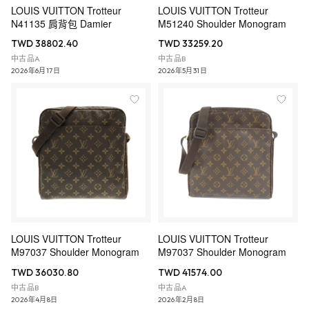
LOUIS VUITTON Trotteur
LOUIS VUITTON Trotteur
N41135 肩背包 Damier
M51240 Shoulder Monogram
TWD 38802.40
TWD 33259.20
中古品A
中古品B
2026年6月17日
2026年5月31日
LOUIS VUITTON Trotteur
LOUIS VUITTON Trotteur
M97037 Shoulder Monogram
M97037 Shoulder Monogram
TWD 36030.80
TWD 41574.00
中古品B
中古品A
2026年4月8日
2026年2月8日