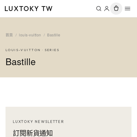
LUXTOKY TW
首頁
/
louis-vuitton
/
Bastille
LOUIS-VUITTON
· SERIES
Bastille
LUXTOKY NEWSLETTER
訂閱新貨通知