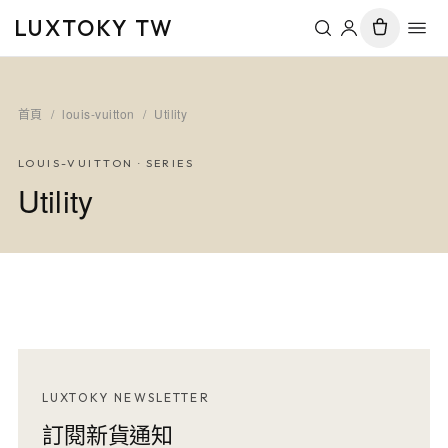
LUXTOKY TW
首頁
/
louis-vuitton
/
Utility
LOUIS-VUITTON
· SERIES
Utility
LUXTOKY NEWSLETTER
訂閱新貨通知