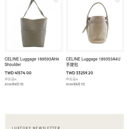
CELINE Luggage 189593AH4
CELINE Luggage 189353A4U
Shoulder
手提包
TWD 41574.00
TWD 33259.20
中古品A
中古品A
2026年8月7日
2026年8月7日
LUXTOKY NEWSLETTER