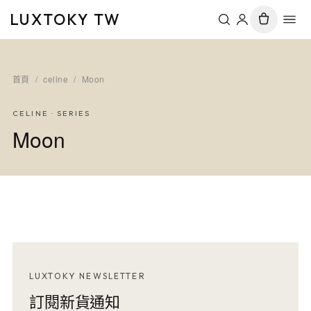
LUXTOKY TW
首頁
/
celine
/
Moon
CELINE
· SERIES
Moon
LUXTOKY NEWSLETTER
訂閱新貨通知