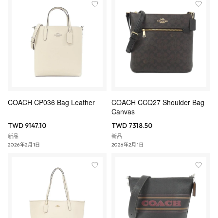
COACH CP036 Bag Leather
COACH CCQ27 Shoulder Bag
Canvas
TWD 9147.10
TWD 7318.50
新品
新品
2026年2月1日
2026年2月1日