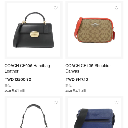
COACH CP006 Handbag
COACH CR135 Shoulder
Leather
Canvas
TWD 12500.90
TWD 9147.10
新品
新品
2026年3月16日
2026年2月13日