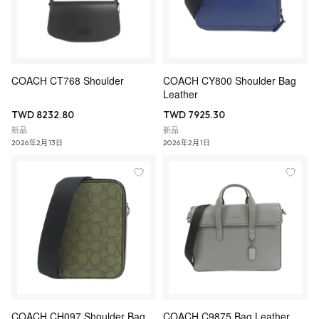
COACH CT768 Shoulder
COACH CY800 Shoulder Bag
Leather
TWD 8232.80
TWD 7925.30
新品
新品
2026年2月13日
2026年2月1日
COACH CH097 Shoulder Bag
COACH C9875 Bag Leather