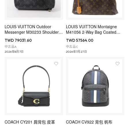
LOUIS VUITTON Outdoor
LOUIS VUITTON Montaigne
Messenger M30233 Shoulder
M41056 2-Way Bag Coated
Bag Coated Canvas
Canvas
TWD 79031.60
TWD 57564.00
中古品A
中古品C
2026年8月7日
2026年7月27日
COACH CY201 肩背包 皮革
COACH CV922 背包 帆布