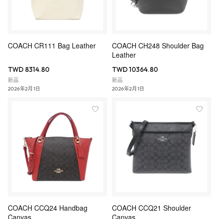
COACH CR111 Bag Leather
COACH CH248 Shoulder Bag
Leather
TWD 8314.80
TWD 10364.80
新品
新品
2026年2月1日
2026年2月1日
COACH CCQ24 Handbag
COACH CCQ21 Shoulder
Canvas
Canvas