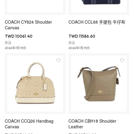
COACH CY824 Shoulder
COACH CCL68 手提包 牛仔布
Canvas
TWD 10061.40
TWD 11586.60
新品
新品
2026年7月13日
2026年7月13日
COACH CCQ26 Handbag
COACH CBH18 Shoulder
Canvas
Leather