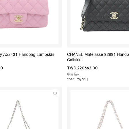
y AS2431 Handbag Lambskin
CHANEL Matelasse 92991 Handb
Calfskin
80
TWD 220662.00
中古品A
2026年7月30日