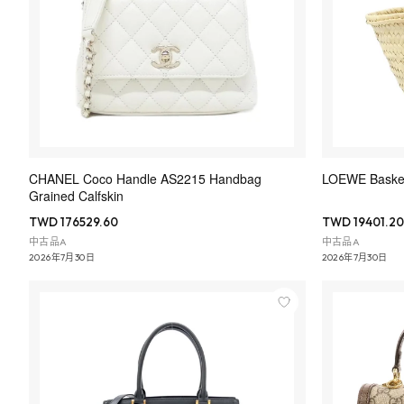
CHANEL Coco Handle AS2215 Handbag
LOEWE Bask
Grained Calfskin
TWD 176529.60
TWD 19401.20
中古品A
中古品A
2026年7月30日
2026年7月30日