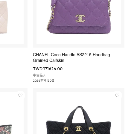
CHANEL Coco Handle AS2215 Handbag
Grained Calfskin
TWD 171626.00
中古品A
2026年7月30日