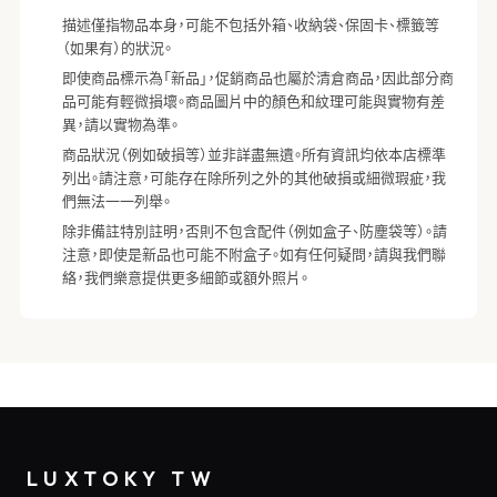
描述僅指物品本身，可能不包括外箱、收納袋、保固卡、標籤等
（如果有）的狀況。
即使商品標示為「新品」，促銷商品也屬於清倉商品，因此部分商
品可能有輕微損壞。商品圖片中的顏色和紋理可能與實物有差
異，請以實物為準。
商品狀況（例如破損等）並非詳盡無遺。所有資訊均依本店標準
列出。請注意，可能存在除所列之外的其他破損或細微瑕疵，我
們無法一一列舉。
除非備註特別註明，否則不包含配件（例如盒子、防塵袋等）。請
注意，即使是新品也可能不附盒子。如有任何疑問，請與我們聯
絡，我們樂意提供更多細節或額外照片。
LUXTOKY TW