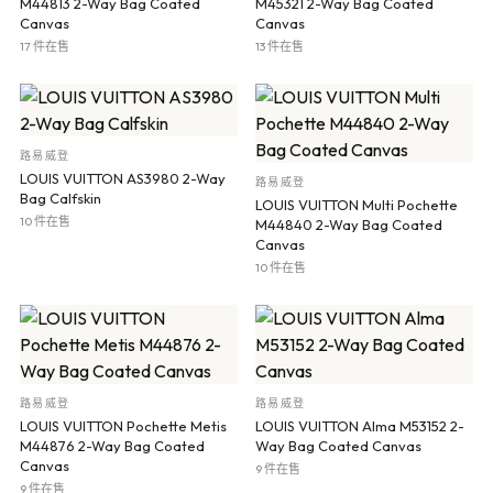
M44813 2-Way Bag Coated
M45321 2-Way Bag Coated
Canvas
Canvas
17 件在售
13 件在售
路易威登
LOUIS VUITTON AS3980 2-Way
路易威登
Bag Calfskin
LOUIS VUITTON Multi Pochette
10 件在售
M44840 2-Way Bag Coated
Canvas
10 件在售
路易威登
路易威登
LOUIS VUITTON Pochette Metis
LOUIS VUITTON Alma M53152 2-
M44876 2-Way Bag Coated
Way Bag Coated Canvas
Canvas
9 件在售
9 件在售