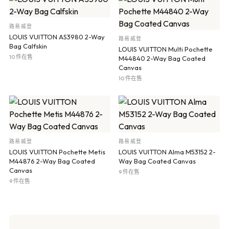
路易威登
LOUIS VUITTON AS3980 2-Way
路易威登
Bag Calfskin
LOUIS VUITTON Multi Pochette
10 件在售
M44840 2-Way Bag Coated
Canvas
10 件在售
路易威登
路易威登
LOUIS VUITTON Pochette Metis
LOUIS VUITTON Alma M53152 2-
M44876 2-Way Bag Coated
Way Bag Coated Canvas
Canvas
9 件在售
9 件在售