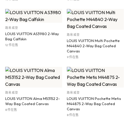
路易威登
LOUIS VUITTON AS3980 2-Way
路易威登
Bag Calfskin
LOUIS VUITTON Multi Pochette
12 件在售
M44840 2-Way Bag Coated
Canvas
9 件在售
路易威登
路易威登
LOUIS VUITTON Alma M53152 2-
LOUIS VUITTON Pochette Metis
Way Bag Coated Canvas
M44875 2-Way Bag Coated
Canvas
8 件在售
8 件在售