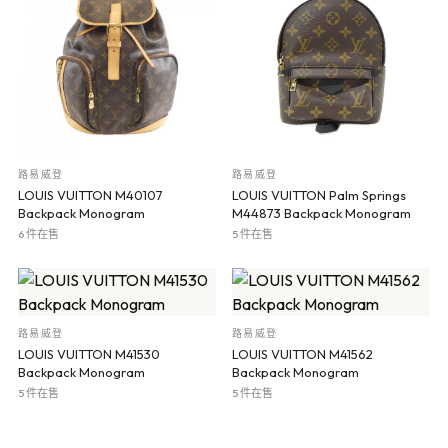
路易威登
路易威登
LOUIS VUITTON M40107
LOUIS VUITTON Palm Springs
Backpack Monogram
M44873 Backpack Monogram
6 件在售
5 件在售
路易威登
路易威登
LOUIS VUITTON M41530
LOUIS VUITTON M41562
Backpack Monogram
Backpack Monogram
5 件在售
5 件在售