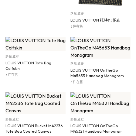
路易威登
LOUIS VUITTON 托特包 帆布
6 件在售
路易威登
LOUIS VUITTON Tote Bag
路易威登
Calfskin
LOUIS VUITTON OnTheGo
6 件在售
M45653 Handbag Monogram
6 件在售
路易威登
路易威登
LOUIS VUITTON Bucket M42236
LOUIS VUITTON OnTheGo
Tote Bag Coated Canvas
M45321 Handbag Monogram