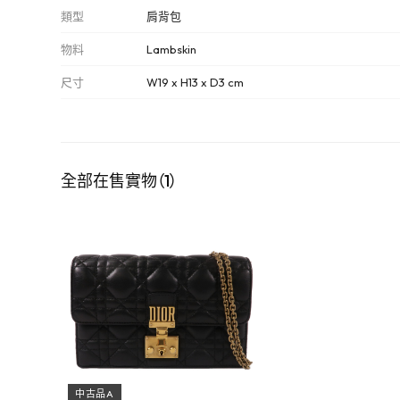
類型
肩背包
物料
Lambskin
尺寸
W19 x H13 x D3 cm
全部在售實物（1）
中古品A