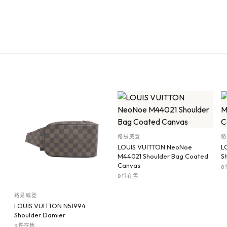
路易威登
路
LOUIS VUITTON NeoNoe
L
M44021 Shoulder Bag Coated
S
Canvas
8
8 件在售
路易威登
LOUIS VUITTON N51994
Shoulder Damier
9 件在售