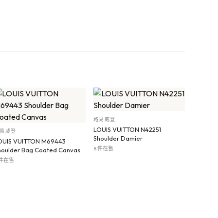
路易威登
LOUIS VUITTON N42251
易威登
Shoulder Damier
OUIS VUITTON M69443
8 件在售
houlder Bag Coated Canvas
 件在售