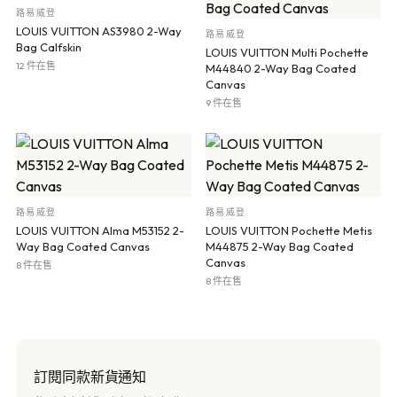
路易威登
LOUIS VUITTON AS3980 2-Way
路易威登
Bag Calfskin
LOUIS VUITTON Multi Pochette
12 件在售
M44840 2-Way Bag Coated
Canvas
9 件在售
路易威登
路易威登
LOUIS VUITTON Alma M53152 2-
LOUIS VUITTON Pochette Metis
Way Bag Coated Canvas
M44875 2-Way Bag Coated
Canvas
8 件在售
8 件在售
訂閱同款新貨通知