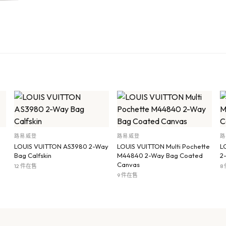
路易威登
路易威登
路
LOUIS VUITTON AS3980 2-Way
LOUIS VUITTON Multi Pochette
L
Bag Calfskin
M44840 2-Way Bag Coated
2
Canvas
12 件在售
8
9 件在售