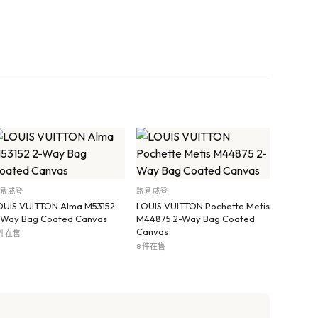
易威登
路易威登
OUIS VUITTON Alma M53152
LOUIS VUITTON Pochette Metis
-Way Bag Coated Canvas
M44875 2-Way Bag Coated
Canvas
 件在售
8 件在售