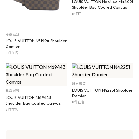
LOUIS VUITTON NeoNoe M44021
Shoulder Bag Coated Canvas
8 件在售
路易威登
LOUIS VUITTON N51994 Shoulder
Damier
9 件在售
路易威登
LOUIS VUITTON N42251 Shoulder
路易威登
Damier
LOUIS VUITTON M69443
8 件在售
Shoulder Bag Coated Canvas
8 件在售