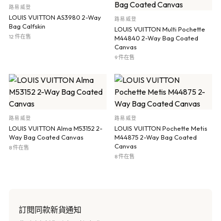
路易威登
LOUIS VUITTON AS3980 2-Way
路易威登
Bag Calfskin
LOUIS VUITTON Multi Pochette
12 件在售
M44840 2-Way Bag Coated
Canvas
9 件在售
路易威登
路易威登
LOUIS VUITTON Alma M53152 2-
LOUIS VUITTON Pochette Metis
Way Bag Coated Canvas
M44875 2-Way Bag Coated
Canvas
8 件在售
8 件在售
訂閱同款新貨通知