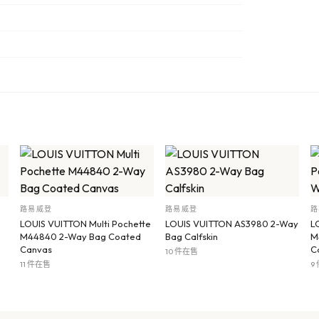
路易威登
路易威登
路
LOUIS VUITTON Multi Pochette
LOUIS VUITTON AS3980 2-Way
L
M44840 2-Way Bag Coated
Bag Calfskin
M
Canvas
C
10 件在售
11 件在售
9