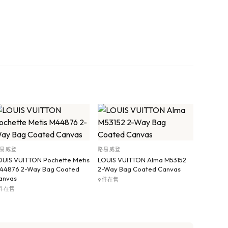
易威登
路易威登
OUIS VUITTON Pochette Metis
LOUIS VUITTON Alma M53152
44876 2-Way Bag Coated
2-Way Bag Coated Canvas
anvas
9 件在售
 件在售