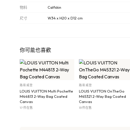
物料
Calfskin
尺寸
W34 x H20 x D12 cm
你可能也喜歡
路易威登
路易威登
LOUIS VUITTON Multi Pochette
LOUIS VUITTON OnTheGo
M44813 2-Way Bag Coated
M45321 2-Way Bag Coated
Canvas
Canvas
17 件在售
13 件在售