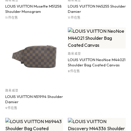
路易威登
路易威登
LOUIS VUITTON Musette M51258
LOUIS VUITTON N45255 Shoulder
Shoulder Monogram
Damier
11 件在售
11 件在售
路易威登
LOUIS VUITTON NeoNoe M44021
Shoulder Bag Coated Canvas
8 件在售
路易威登
LOUIS VUITTON N51994 Shoulder
Damier
9 件在售