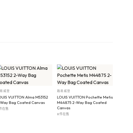
易威登
路易威登
OUIS VUITTON Alma M53152
LOUIS VUITTON Pochette Metis
-Way Bag Coated Canvas
M44875 2-Way Bag Coated
Canvas
 件在售
8 件在售