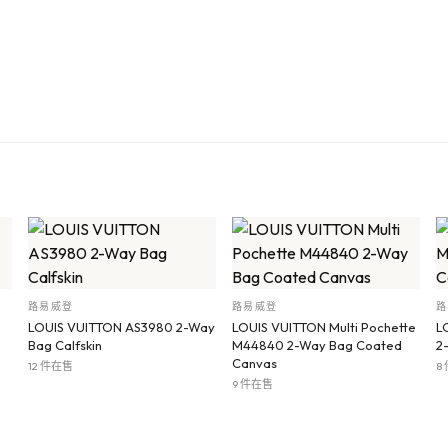
路易威登
路易威登
路
LOUIS VUITTON AS3980 2-Way
LOUIS VUITTON Multi Pochette
L
Bag Calfskin
M44840 2-Way Bag Coated
2
Canvas
12 件在售
8
9 件在售