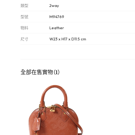
類型
2way
型號
M94769
物料
Leather
尺寸
W23 x H17 x D11.5 cm
全部在售實物（1）