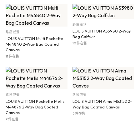
路易威登
LOUIS VUITTON AS3980 2-Way
路易威登
Bag Calfskin
LOUIS VUITTON Multi Pochette
10 件在售
M44840 2-Way Bag Coated
Canvas
11 件在售
路易威登
路易威登
LOUIS VUITTON Pochette Metis
LOUIS VUITTON Alma M53152 2-
M44876 2-Way Bag Coated
Way Bag Coated Canvas
Canvas
9 件在售
9 件在售