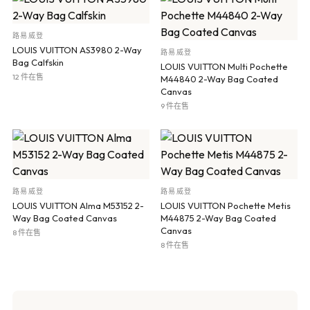
路易威登
LOUIS VUITTON AS3980 2-Way
路易威登
Bag Calfskin
LOUIS VUITTON Multi Pochette
12 件在售
M44840 2-Way Bag Coated
Canvas
9 件在售
路易威登
路易威登
LOUIS VUITTON Alma M53152 2-
LOUIS VUITTON Pochette Metis
Way Bag Coated Canvas
M44875 2-Way Bag Coated
Canvas
8 件在售
8 件在售