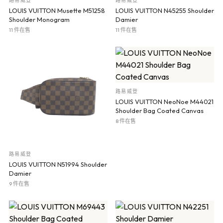
路易威登
路易威登
LOUIS VUITTON Musette M51258
LOUIS VUITTON N45255 Shoulder
Shoulder Monogram
Damier
11 件在售
11 件在售
路易威登
LOUIS VUITTON NeoNoe M44021
Shoulder Bag Coated Canvas
8 件在售
路易威登
LOUIS VUITTON N51994 Shoulder
Damier
9 件在售