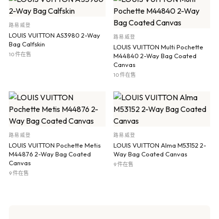
路易威登
LOUIS VUITTON AS3980 2-Way
路易威登
Bag Calfskin
LOUIS VUITTON Multi Pochette
10 件在售
M44840 2-Way Bag Coated
Canvas
10 件在售
路易威登
路易威登
LOUIS VUITTON Pochette Metis
LOUIS VUITTON Alma M53152 2-
M44876 2-Way Bag Coated
Way Bag Coated Canvas
Canvas
9 件在售
9 件在售