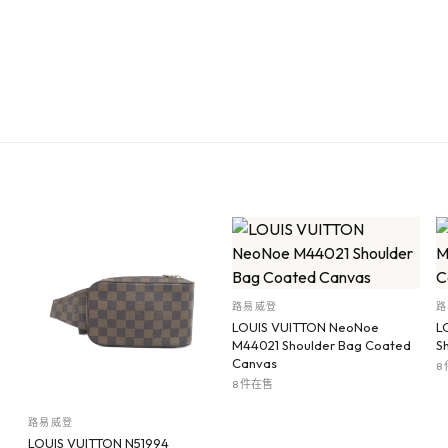
路易威登
路
LOUIS VUITTON NeoNoe
L
M44021 Shoulder Bag Coated
S
Canvas
8
8 件在售
路易威登
LOUIS VUITTON N51994