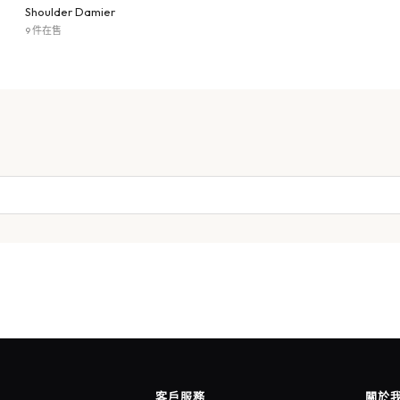
Shoulder Damier
9 件在售
客戶服務
關於