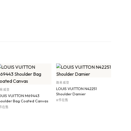
路易威登
LOUIS VUITTON N42251
易威登
Shoulder Damier
OUIS VUITTON M69443
8 件在售
houlder Bag Coated Canvas
 件在售