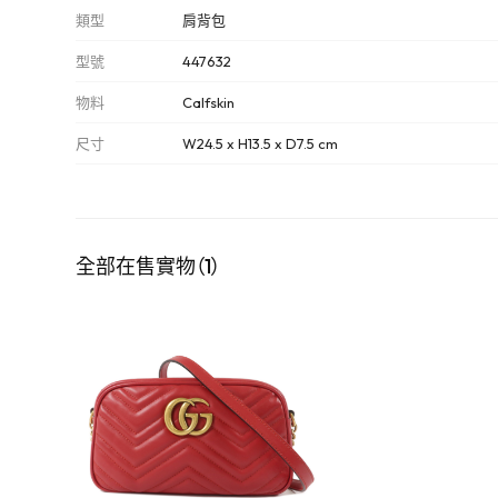
類型
肩背包
型號
447632
物料
Calfskin
尺寸
W24.5 x H13.5 x D7.5 cm
全部在售實物（1）