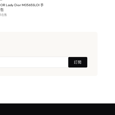
IOR Lady Dior M0565SLOI 手
提包
 件在售
訂閱