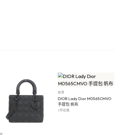
迪奧
DIOR Lady Dior M0565CMVO
手提包 帆布
1 件在售
奧