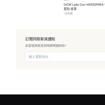
DIOR Lady Dior M0532PNFA
提包 皮革
1 件在售
訂閱同款新貨通知
此型號有新貨到時即時通知你。