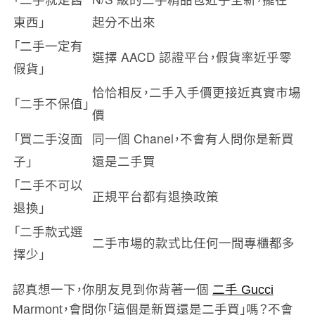
東西」
起分不出來
「二手一定有
選擇 AACD 認證平台，假貨率近乎零
假貨」
恰恰相反，二手入手價更接近真實市場
「二手不保值」
價
「買二手沒面
同一個 Chanel，不會有人問你是新買
子」
還是二手買
「二手不可以
正規平台都有退換政策
退換」
「二手款式選
二手市場的款式比任何一間專櫃都多
擇少」
認真想一下，你朋友見到你背著一個
二手 Gucci
Marmont，會問你「這個是新買還是二手買」嗎？不會