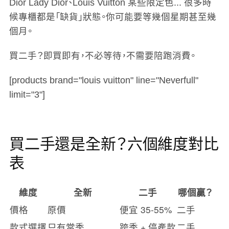
Dior Lady Dior、Louis Vuitton 某些限定色... 很多時
候專櫃都是「缺貨」狀態。你可能要等幾個星期甚至幾
個月。
買二手？即買即有，不必等待，不需要陪跑消費。
[products brand="louis vuitton" line="Neverfull"
limit="3"]
買二手還是全新？六個維度對比
表
維度
全新
二手
哪個贏？
價格
原價
便宜 35-55%
二手
款式選擇
只有當季
跨季 + 停產款
二手