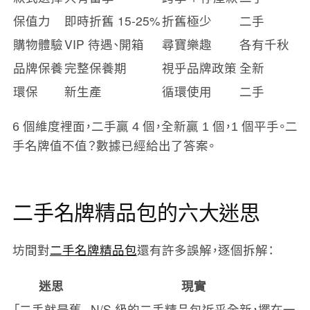
保值力
即時折舊 15-25%
折舊極少
二手
購物體驗
VIP 待遇、開箱
尋寶樂趣
各有千秋
品牌保養
完整保養期
視乎品牌政策
全新
環保
新生產
循環使用
二手
6 個維度裡面，二手贏 4 個，全新贏 1 個，1 個平手。二
手名牌值不值？數據已經給出了答案。
二手名牌精品包的六大迷思
坊間對
二手名牌精品包
還有許多誤解，逐個拆解：
迷思
現實
「二手就是舊
N/S 級的二手精品包近乎全新，擺在一