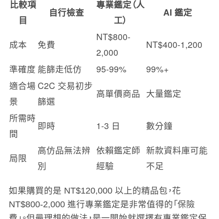
比較項
專業鑑定（人
自行檢查
AI 鑑定
目
工）
NT$800-
成本
免費
NT$400-1,200
2,000
準確度
能篩走低仿
95-99%
99%+
適合場
C2C 交易初步
高單價商品
大量鑑定
景
篩選
所需時
即時
1-3 日
數分鐘
間
高仿品無法辨
依賴鑑定師
新款資料庫可能
局限
別
經驗
不足
如果購買的是 NT$120,000 以上的精品包，花
NT$800-2,000 進行專業鑑定是非常值得的「保險
費」。但最理想的做法，是一開始就選擇有專業鑑定保