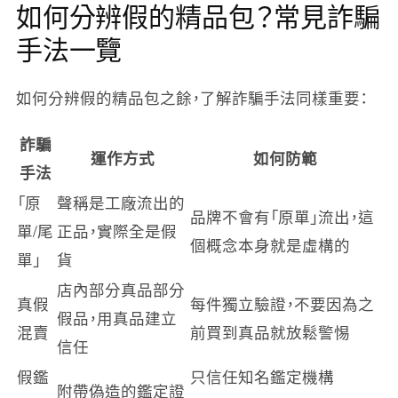
如何分辨假的精品包？常見詐騙
手法一覽
如何分辨假的精品包之餘，了解詐騙手法同樣重要：
詐騙
運作方式
如何防範
手法
「原
聲稱是工廠流出的
品牌不會有「原單」流出，這
單/尾
正品，實際全是假
個概念本身就是虛構的
單」
貨
店內部分真品部分
真假
每件獨立驗證，不要因為之
假品，用真品建立
混賣
前買到真品就放鬆警惕
信任
假鑑
只信任知名鑑定機構
附帶偽造的鑑定證