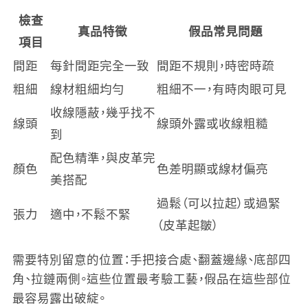
檢查
真品特徵
假品常見問題
項目
間距
每針間距完全一致
間距不規則，時密時疏
粗細
線材粗細均勻
粗細不一，有時肉眼可見
收線隱蔽，幾乎找不
線頭
線頭外露或收線粗糙
到
配色精準，與皮革完
顏色
色差明顯或線材偏亮
美搭配
過鬆（可以拉起）或過緊
張力
適中，不鬆不緊
（皮革起皺）
需要特別留意的位置：手把接合處、翻蓋邊緣、底部四
角、拉鏈兩側。這些位置最考驗工藝，假品在這些部位
最容易露出破綻。