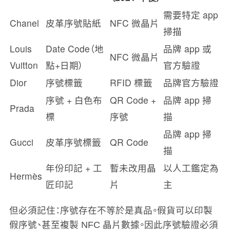
需要特定 app
Chanel
皮革序號貼紙
NFC 微晶片
掃描
Louis
Date Code（地
品牌 app 或
NFC 微晶片
Vuitton
點+日期）
官方驗證
Dior
序號標籤
RFID 標籤
品牌官方驗證
序號 + 白色布
QR Code +
品牌 app 掃
Prada
標
序號
描
品牌 app 掃
Gucci
皮革序號標籤
QR Code
描
年份印記 + 工
暫未改用晶
以人工鑑定為
Hermès
匠印記
片
主
但必須記住：序號存在不等於是真品。假貨可以印製
假序號、甚至複製 NFC 晶片數據。因此序號驗證必須