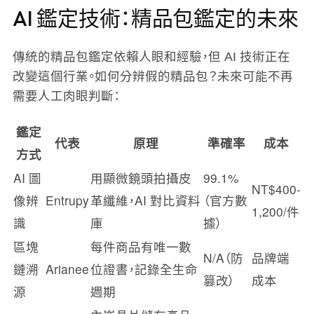
AI 鑑定技術：精品包鑑定的未來
傳統的精品包鑑定依賴人眼和經驗，但 AI 技術正在
改變這個行業。如何分辨假的精品包？未來可能不再
需要人工肉眼判斷：
鑑定
代表
原理
準確率
成本
方式
AI 圖
用顯微鏡頭拍攝皮
99.1%
NT$400-
像辨
Entrupy
革纖維，AI 對比資料
（官方數
1,200/件
識
庫
據）
區塊
每件商品有唯一數
N/A（防
品牌端
鏈溯
Arianee
位證書，記錄全生命
篡改）
成本
源
週期