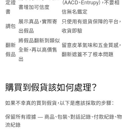
定證
（AACD、Entrupy），不要相
書增加可信度
書
信無名鑑定
展示真品，實際寄
只使用有退貨保障的平台，
調包
出假品
收貨即驗
將假品翻新到類似
翻新
留意皮革氣味和五金質感，
全新，再以高價售
假品
翻新遮蓋不了根本問題
出
購買到假貨該如何處理？
如果不幸真的買到假貨，以下是應該採取的步驟：
保留所有證據
— 商品、包裝、對話記錄、付款紀錄、物
流紀錄