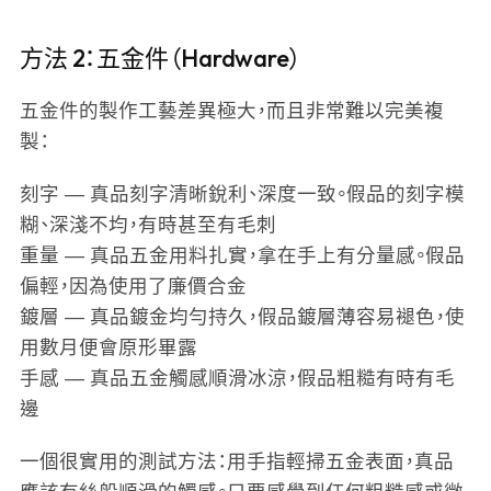
方法 2：五金件（Hardware）
五金件的製作工藝差異極大，而且非常難以完美複
製：
刻字
— 真品刻字清晰銳利、深度一致。假品的刻字模
糊、深淺不均，有時甚至有毛刺
重量
— 真品五金用料扎實，拿在手上有分量感。假品
偏輕，因為使用了廉價合金
鍍層
— 真品鍍金均勻持久，假品鍍層薄容易褪色，使
用數月便會原形畢露
手感
— 真品五金觸感順滑冰涼，假品粗糙有時有毛
邊
一個很實用的測試方法：用手指輕掃五金表面，真品