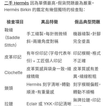
二手 Hermès
因為單價最高，假貨問題最為嚴重。
Hermès Birkin 的鑑定有幾個獨特的檢查點：
檢查項目
真品特徵
假品典型問題
鞍縫
手工縫製，每針微微傾
機器縫製，針腳
（Saddle
斜，兩邊角度對稱
完全垂直
Stitch）
有年份印記（字母代表年
印記模糊、格式
皮革印記
份）+ 工匠個人印記
不正確
皮革質感與袋身一致，縫
皮革質感有差
Clochette
線精緻
異，縫線較粗
Hermès 刻字清晰，轉動
刻字模糊偏輕，
鎖頭
順滑，有重量感
轉動不順暢
無牌拉鏈，印記
拉鏈
Eclair 或 YKK，印記清晰