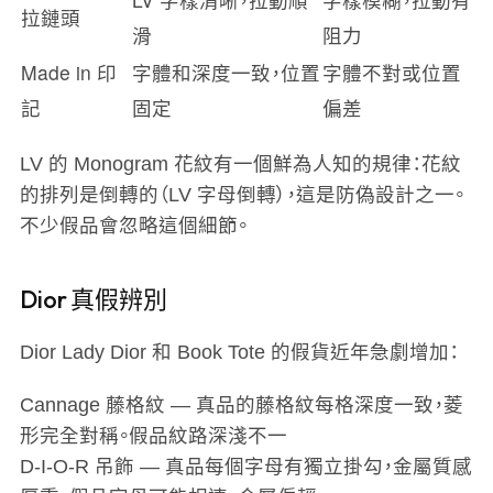
拉鏈頭
滑
阻力
Made in 印
字體和深度一致，位置
字體不對或位置
記
固定
偏差
LV 的 Monogram 花紋有一個鮮為人知的規律：花紋
的排列是倒轉的（LV 字母倒轉），這是防偽設計之一。
不少假品會忽略這個細節。
Dior 真假辨別
Dior Lady Dior 和 Book Tote 的假貨近年急劇增加：
Cannage 藤格紋
— 真品的藤格紋每格深度一致，菱
形完全對稱。假品紋路深淺不一
D-I-O-R 吊飾
— 真品每個字母有獨立掛勾，金屬質感