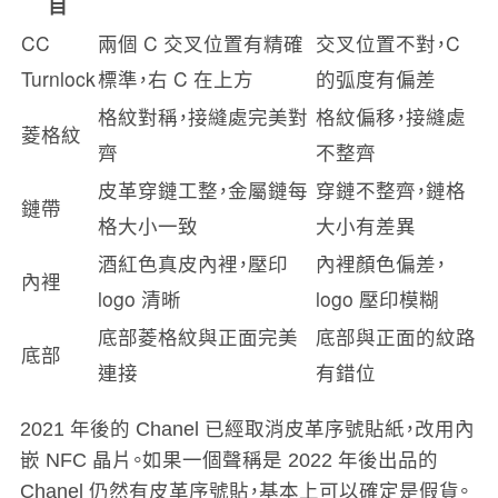
目
CC
兩個 C 交叉位置有精確
交叉位置不對，C
Turnlock
標準，右 C 在上方
的弧度有偏差
格紋對稱，接縫處完美對
格紋偏移，接縫處
菱格紋
齊
不整齊
皮革穿鏈工整，金屬鏈每
穿鏈不整齊，鏈格
鏈帶
格大小一致
大小有差異
酒紅色真皮內裡，壓印
內裡顏色偏差，
內裡
logo 清晰
logo 壓印模糊
底部菱格紋與正面完美
底部與正面的紋路
底部
連接
有錯位
2021 年後的 Chanel 已經取消皮革序號貼紙，改用內
嵌 NFC 晶片。如果一個聲稱是 2022 年後出品的
Chanel 仍然有皮革序號貼，基本上可以確定是假貨。