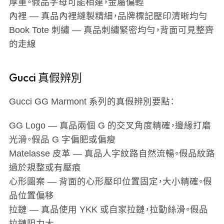
厚重。假品字母可能相連，金屬偏輕
內裡
— 真品內裡縫製精細，品牌標記壓印清晰均勻
Book Tote 刺繡
— 真品刺繡緊密均勻，背面可見整齊
的走線
Gucci 真假辨別
Gucci GG Marmont 系列的真假辨別要點：
GG Logo
— 真品兩個 G 的交叉角度精確，邊緣打磨
光滑。假品 G 字偏肥或偏瘦
Matelasse 皮革
— 真品人字紋路自然流暢。假品紋路
過於規整或有壓痕
心形圖案
— 背面的心形壓印位置固定，大小精確。假
品位置偏移
拉鏈
— 真品使用 YKK 或自家拉鏈，拉動絲滑。假品
拉鏈阻力大