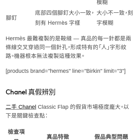
模糊
底部四個腳釘大小一致，
大小不一致，刻
腳釘
刻有 Hermès 字樣
字模糊
Hermès 最難複製的是鞍縫 — 真品的每一針都是兩
條線交叉穿過同一個針孔，形成特有的「人」字形紋
路。機器根本無法複製這種效果。
[products brand="hermes" line="Birkin" limit="3"]
Chanel 真假辨別
二手 Chanel
Classic Flap 的假貨市場極度龐大。以
下是關鍵檢查點：
檢查項
真品特徵
假品典型問題