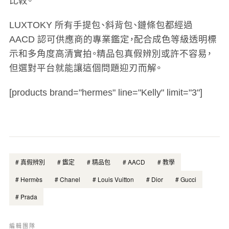
比較。
LUXTOKY 所有手提包、斜背包、鏈條包都經過
AACD 認可供應商的專業鑑定，配合成色等級透明標
示和多角度高清實拍。精品包真假辨別或許不容易，
但選對平台就能讓這個問題迎刃而解。
[products brand="hermes" line="Kelly" limit="3"]
#
真假辨別
#
鑑定
#
精品包
#
AACD
#
教學
#
Hermès
#
Chanel
#
Louis Vuitton
#
Dior
#
Gucci
#
Prada
編輯團隊