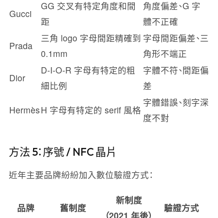
GG 交叉有特定角度和間
角度偏差、G 字
Gucci
距
體不正確
三角 logo 字母間距精確到
字母間距偏差、三
Prada
0.1mm
角形不端正
D-I-O-R 字母有特定的粗
字體不符、間距偏
Dior
細比例
差
字體錯誤、刻字深
Hermès
H 字母有特定的 serif 風格
度不對
方法 5：序號 / NFC 晶片
近年主要品牌紛紛加入數位驗證方式：
新制度
品牌
舊制度
驗證方式
（2021 年後）