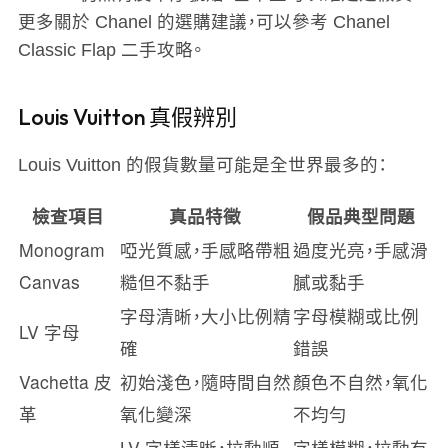
更多關於 Chanel 的選購建議，可以參考 Chanel
Classic Flap 二手攻略。
Louis Vuitton 真假辨別
Louis Vuitton 的假貨數量可能是全世界最多的：
檢查項目
真品特徵
假品典型問題
Monogram
啞光質感，手感略帶粗
過度光亮，手感滑
Canvas
糙但不黏手
膩或黏手
字母清晰，大小比例精
字母模糊或比例
LV 字母
確
錯誤
Vachetta 皮
初始淺色，隨時間自然
顏色不自然，氧化
革
氧化變深
不均勻
LV 字樣清晰，拉動順
字樣模糊，拉動有