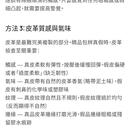
應該有絲般順滑的觸感。只要感覺到任何粗糙感或微
細凸起，就需要提高警覺。
方法 3：皮革質感與氣味
皮革是最難完美複製的部分。精品包辨真假時，皮革
檢查至關重要：
觸感
— 真皮柔軟有彈性，按壓後緩慢回彈。假皮偏硬
或者「過度柔軟」（缺乏韌性）
氣味
— 真皮帶有自然的皮革香氣（略帶泥土味），假
皮有刺鼻的化學味或塑膠味
紋理
— 真皮紋理自然且不規則，假皮紋理過於均勻
（反而顯得不自然）
邊緣
— 真品皮革邊緣打磨光滑，假品邊緣粗糙或殘
留膠水痕跡