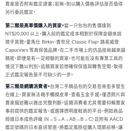
賣家是否附有鑑定證書；若無，則以購入價格評估是否值得
另行委託鑑定。
第二類是高單價購入的買家。
當一只包包的售價達到
NT$20,000 以上，購入前的鑑定成本相對於保障金額來說
微乎其微。愛馬仕 Birkin、香奈兒 Classic Flap、路易威登
Capucines 等高保值品牌，在二手市場上的仿品技術越來越
精密，即便是有一定經驗的買家，也可能在沒有專業工具的
情況下難以判別。這類買家若想確保保值與轉售空間，取得
正式鑑定報告是不可缺少的一步。
第三類是網購消費者。
台灣二手精品包的交易愈來愈多發生
在線上，買家無法親手觸摸皮革、查看五金手感，僅憑照片與
賣家描述難以做出完整判斷。這類消費者尤其需要仰賴賣家
事前提供的鑑定報告，或選擇透明度較高的平台，例如商品
經過日本成色評級（N→S→A→AB→B→C）且附有 AACD
鑑定號碼的日本直送管道，將鑑定風險從購入環節前移，讓