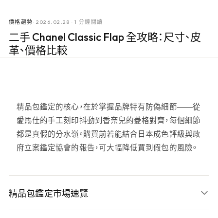
價格趨勢
·
2026.02.28
·
1 分鐘閱讀
二手 Chanel Classic Flap 全攻略：尺寸、皮
革、價格比較
精品包鑑定的核心，在於掌握品牌特有防偽細節——從
愛馬仕的手工刻印抖動到香奈兒的菱格對齊，每個細節
都是真假的分水嶺。購買前若能結合日本成色評級與政
府立案鑑定協會的報告，可大幅降低買到假包的風險。
精品包鑑定市場速覽