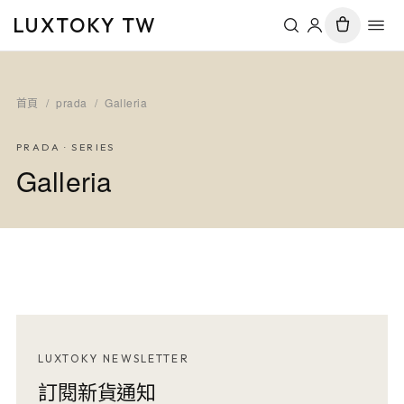
LUXTOKY TW
首頁
/
prada
/
Galleria
PRADA
· SERIES
Galleria
LUXTOKY NEWSLETTER
訂閱新貨通知