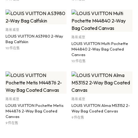
路易威登
LOUIS VUITTON AS3980 2-Way
路易威登
Bag Calfskin
LOUIS VUITTON Multi Pochette
10 件在售
M44840 2-Way Bag Coated
Canvas
10 件在售
路易威登
路易威登
LOUIS VUITTON Pochette Metis
LOUIS VUITTON Alma M53152 2-
M44876 2-Way Bag Coated
Way Bag Coated Canvas
Canvas
9 件在售
9 件在售