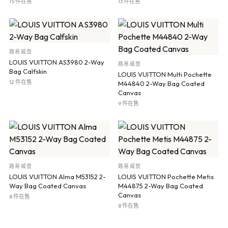
15 件在售
13 件在售
路易威登
LOUIS VUITTON AS3980 2-Way
路易威登
Bag Calfskin
LOUIS VUITTON Multi Pochette
12 件在售
M44840 2-Way Bag Coated
Canvas
9 件在售
路易威登
路易威登
LOUIS VUITTON Alma M53152 2-
LOUIS VUITTON Pochette Metis
Way Bag Coated Canvas
M44875 2-Way Bag Coated
Canvas
8 件在售
8 件在售