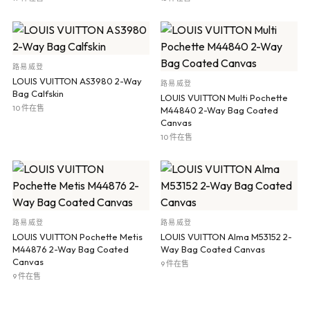
路易威登
LOUIS VUITTON AS3980 2-Way
路易威登
Bag Calfskin
LOUIS VUITTON Multi Pochette
10 件在售
M44840 2-Way Bag Coated
Canvas
10 件在售
路易威登
路易威登
LOUIS VUITTON Pochette Metis
LOUIS VUITTON Alma M53152 2-
M44876 2-Way Bag Coated
Way Bag Coated Canvas
Canvas
9 件在售
9 件在售